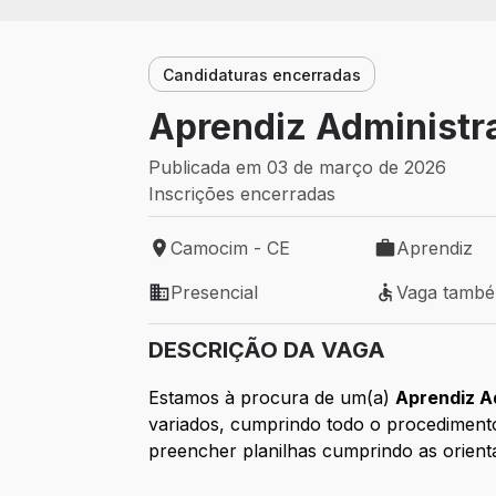
Candidaturas encerradas
Aprendiz Administr
Publicada em 03 de março de 2026
Inscrições encerradas
Camocim - CE
Aprendiz
Local de trabalho: Camocim - CE
Tipo de vaga:
Presencial
Vaga tamb
Modelo de trabalho: Presencial
Vaga também 
DESCRIÇÃO DA VAGA
Estamos à procura de um(a)
Aprendiz A
variados, cumprindo todo o procedimento
preencher planilhas cumprindo as orient