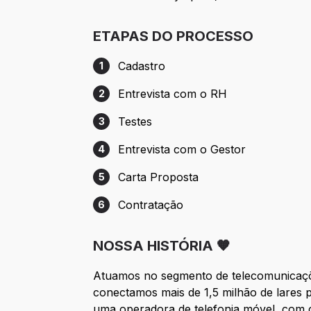
ETAPAS DO PROCESSO
Cadastro
1
Etapa 1: Cadastro
Entrevista com o RH
2
Etapa 2: Entrevista com o RH
Testes
3
Etapa 3: Testes
Entrevista com o Gestor
4
Etapa 4: Entrevista com o Gestor
Carta Proposta
5
Etapa 5: Carta Proposta
Contratação
6
Etapa 6: Contratação
NOSSA HISTÓRIA 🧡
Atuamos no segmento de telecomunica
conectamos mais de 1,5 milhão de lares 
uma operadora de telefonia móvel, com