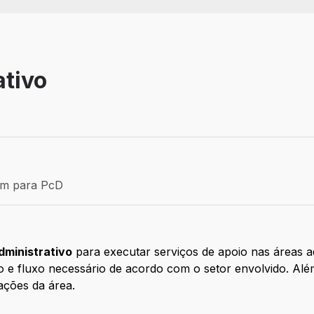
ativo
 Aprendiz
ém para PcD
para PcD
dministrativo
para executar serviços de apoio nas áreas a
 e fluxo necessário de acordo com o setor envolvido. Além
ações da área.