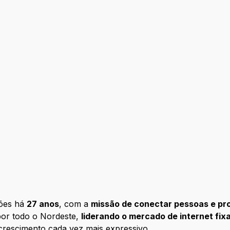
ções há
27 anos
, com a
missão de conectar pessoas e prom
por todo o Nordeste,
liderando o mercado de internet fix
 crescimento cada vez mais expressivo.