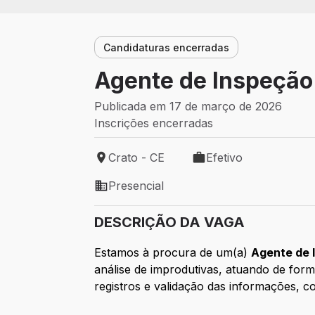
Candidaturas encerradas
Agente de Inspeção
Publicada em 17 de março de 2026
Inscrições encerradas
Crato - CE
Efetivo
Local de trabalho: Crato - CE
Tipo de vaga: Efetivo
Presencial
Modelo de trabalho: Presencial
DESCRIÇÃO DA VAGA
Estamos à procura de um(a)
Agente de 
análise de improdutivas, atuando de for
registros e validação das informações, c