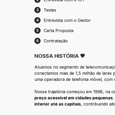
Etapa 2: Entrevista com o RH
Testes
3
Etapa 3: Testes
Entrevista com o Gestor
4
Etapa 4: Entrevista com o Gestor
Carta Proposta
5
Etapa 5: Carta Proposta
Contratação
6
Etapa 6: Contratação
NOSSA HISTÓRIA 🧡
Atuamos no segmento de telecomunica
conectamos mais de 1,5 milhão de lares 
uma operadora de telefonia móvel, com
Nossa trajetória começou em 1998, na ci
preço acessível em cidades pequenas
.
interior até as capitais
, contribuindo at