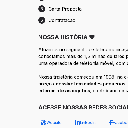
Etapa 4: Entrevista com o Gestor
Carta Proposta
5
Etapa 5: Carta Proposta
Contratação
6
Etapa 6: Contratação
NOSSA HISTÓRIA 🧡
Atuamos no segmento de telecomunica
conectamos mais de 1,5 milhão de lares 
uma operadora de telefonia móvel, com
Nossa trajetória começou em 1998, na ci
preço acessível em cidades pequenas
.
interior até as capitais
, contribuindo at
ACESSE NOSSAS REDES SOCIAI
Website
LinkedIn
Facebo