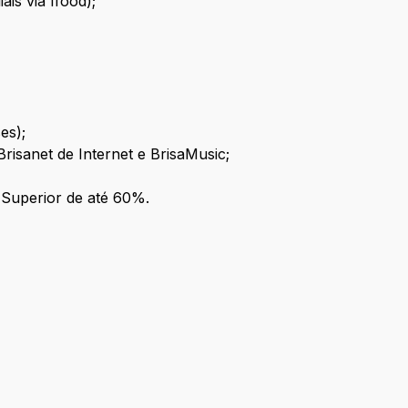
ais via Ifood);
es);
risanet de Internet e BrisaMusic;
 Superior de até 60%.