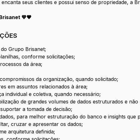
 encanta seus clientes e possui senso de propriedade, a Bri
risanet 💙🧡
IÇÕES
l do Grupo Brisanet;
lanilhas, conforme solicitações;
processos da área;
e compromissos da organização, quando solicitado;
es em assuntos relacionados à área;
a individual e coletiva, quando necessário;
nibilização de grandes volumes de dados estruturados e não
suportar a tomada de decisão;
 dados, para melhor estruturação do banco e insights que p
ar, cruzar e apresentar os dados;
e arquitetura definida;
s, conforme solicitações;