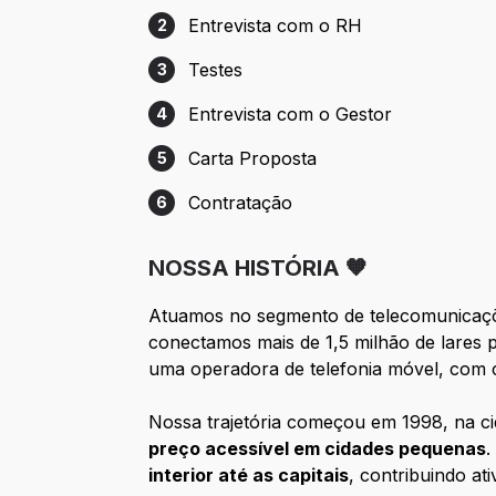
Entrevista com o RH
2
Etapa 2: Entrevista com o RH
Testes
3
Etapa 3: Testes
Entrevista com o Gestor
4
Etapa 4: Entrevista com o Gestor
Carta Proposta
5
Etapa 5: Carta Proposta
Contratação
6
Etapa 6: Contratação
NOSSA HISTÓRIA 🧡
Atuamos no segmento de telecomunica
conectamos mais de 1,5 milhão de lares 
uma operadora de telefonia móvel, com
Nossa trajetória começou em 1998, na ci
preço acessível em cidades pequenas
.
interior até as capitais
, contribuindo at