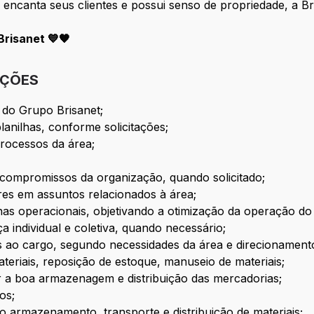
 encanta seus clientes e possui senso de propriedade, a Bri
risanet 💙🧡
IÇÕES
l do Grupo Brisanet;
lanilhas, conforme solicitações;
processos da área;
e compromissos da organização, quando solicitado;
es em assuntos relacionados à área;
nas operacionais, objetivando a otimização da operação do 
a individual e coletiva, quando necessário;
as ao cargo, segundo necessidades da área e direcionamento
eriais, reposição de estoque, manuseio de materiais;
ar a boa armazenagem e distribuição das mercadorias;
os;
o armazenamento, transporte e distribuição de materiais;