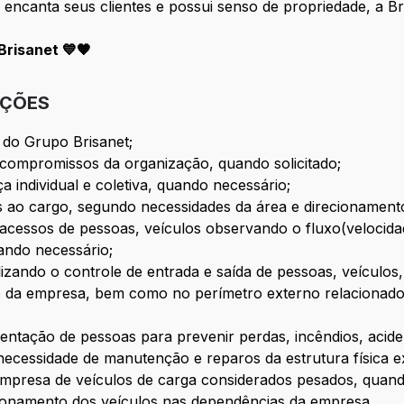
 encanta seus clientes e possui senso de propriedade, a Bri
risanet 💙🧡
IÇÕES
l do Grupo Brisanet;
e compromissos da organização, quando solicitado;
a individual e coletiva, quando necessário;
as ao cargo, segundo necessidades da área e direcionamento
 acessos de pessoas, veículos observando o fluxo(velocida
ando necessário;
lizando o controle de entrada e saída de pessoas, veículos
no da empresa, bem como no perímetro externo relacionado
tação de pessoas para prevenir perdas, incêndios, aciden
 a necessidade de manutenção e reparos da estrutura física 
empresa de veículos de carga considerados pesados, quand
cionamento dos veículos nas dependências da empresa.