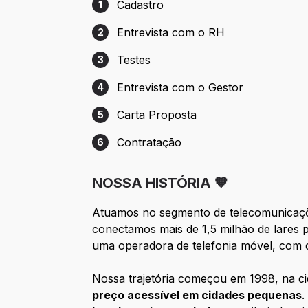
Cadastro
1
Etapa 1: Cadastro
Entrevista com o RH
2
Etapa 2: Entrevista com o RH
Testes
3
Etapa 3: Testes
Entrevista com o Gestor
4
Etapa 4: Entrevista com o Gestor
Carta Proposta
5
Etapa 5: Carta Proposta
Contratação
6
Etapa 6: Contratação
NOSSA HISTÓRIA 🧡
Atuamos no segmento de telecomunica
conectamos mais de 1,5 milhão de lares 
uma operadora de telefonia móvel, com
Nossa trajetória começou em 1998, na ci
preço acessível em cidades pequenas
.